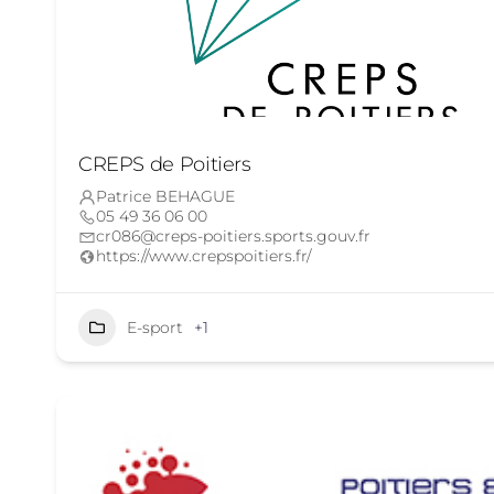
CREPS de Poitiers
Patrice BEHAGUE
05 49 36 06 00
cr086@creps-poitiers.sports.gouv.fr
https://www.crepspoitiers.fr/
E-sport
+1