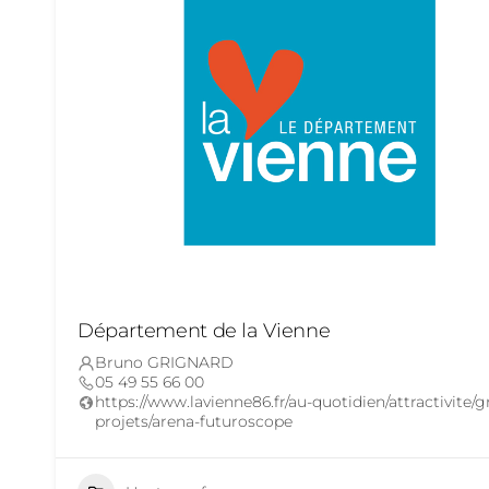
Département de la Vienne
Bruno GRIGNARD
05 49 55 66 00
https://www.lavienne86.fr/au-quotidien/attractivite/g
projets/arena-futuroscope