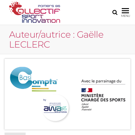
COLLECTIF
Le site de
MENU
l'innovation
SPORT
numérique
Auteur/autrice :
Gaëlle
INNOVATION
sur Poitiers
LECLERC
POITIERS 86