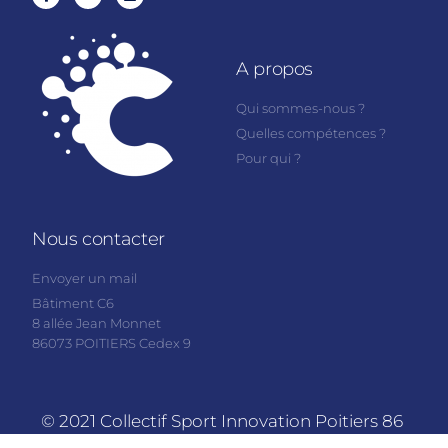
A propos
Qui sommes-nous ?
Quelles compétences ?
Pour qui ?
Nous contacter
Envoyer un mail
Bâtiment C6
8 allée Jean Monnet
86073 POITIERS Cedex 9
© 2021 Collectif Sport Innovation Poitiers 86
|
Mentions légales
| Conception :
AWA