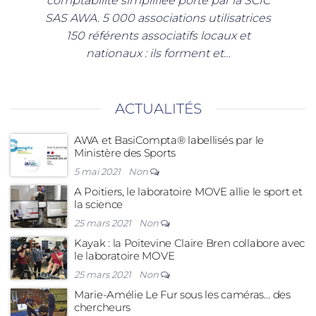
comptabilité simplifiée porté par la SCIC
SAS AWA. 5 000 associations utilisatrices
150 référents associatifs locaux et
nationaux : ils forment et…
ACTUALITÉS
AWA et BasiCompta® labellisés par le
Ministère des Sports
5 mai 2021
Non
A Poitiers, le laboratoire MOVE allie le sport et
la science
25 mars 2021
Non
Kayak : la Poitevine Claire Bren collabore avec
le laboratoire MOVE
25 mars 2021
Non
Marie-Amélie Le Fur sous les caméras… des
chercheurs