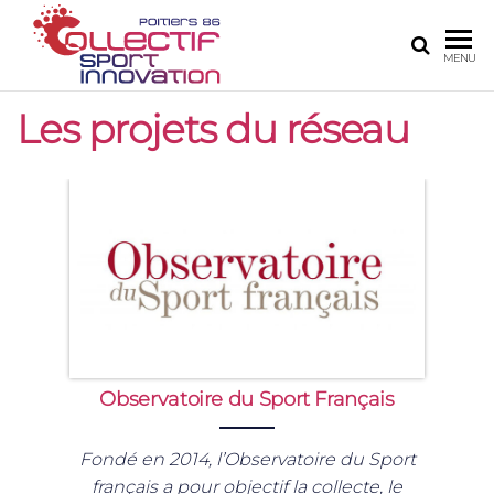
COLLECTIF
Le site de
MENU
l'innovation
SPORT
numérique
Les projets du réseau
INNOVATION
sur Poitiers
POITIERS 86
Observatoire du Sport Français
Fondé en 2014, l’Observatoire du Sport
français a pour objectif la collecte, le