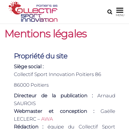
COLLECTIF
Le site de
MENU
l'innovation
SPORT
numérique
Mentions légales
INNOVATION
sur Poitiers
POITIERS 86
Propriété du site
Siège social :
Collectif Sport Innovation Poitiers 86
86000 Poitiers
Directeur de la publication :
Arnaud
SAUROIS
Webmaster et conception :
Gaëlle
LECLERC –
AWA
Rédaction :
équipe du Collectif Sport