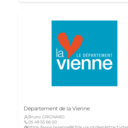
Département de la Vienne
Bruno GRIGNARD
05 49 55 66 00
https://www.lavienne86.fr/au-quotidien/attractivite