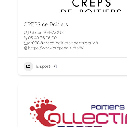
CREPS de Poitiers
Patrice BEHAGUE
05 49 36 06 00
cr086@creps-poitiers.sports.gouv.fr
https://www.crepspoitiers.fr/
E-sport
+1