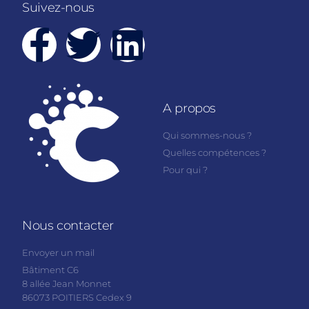
Suivez-nous
A propos
Qui sommes-nous ?
Quelles compétences ?
Pour qui ?
Nous contacter
Envoyer un mail
Bâtiment C6
8 allée Jean Monnet
86073 POITIERS Cedex 9