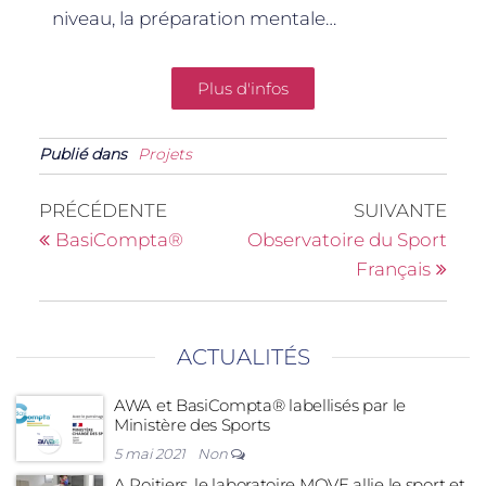
niveau, la préparation mentale…
Plus d'infos
Publié dans
Projets
PRÉCÉDENTE
SUIVANTE
BasiCompta®
Observatoire du Sport
Français
ACTUALITÉS
AWA et BasiCompta® labellisés par le
Ministère des Sports
5 mai 2021
Non
A Poitiers, le laboratoire MOVE allie le sport et