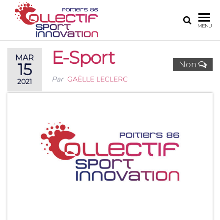
COLLECTIF
Le site de
MENU
l'innovation
SPORT
numérique
E-Sport
INNOVATION
sur Poitiers
MAR
Non
15
POITIERS 86
Par
GAËLLE LECLERC
2021