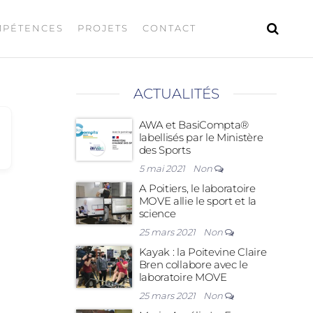
MPÉTENCES
PROJETS
CONTACT
ACTUALITÉS
AWA et BasiCompta®
labellisés par le Ministère
des Sports
5 mai 2021
Non
A Poitiers, le laboratoire
MOVE allie le sport et la
science
25 mars 2021
Non
Kayak : la Poitevine Claire
Bren collabore avec le
laboratoire MOVE
25 mars 2021
Non