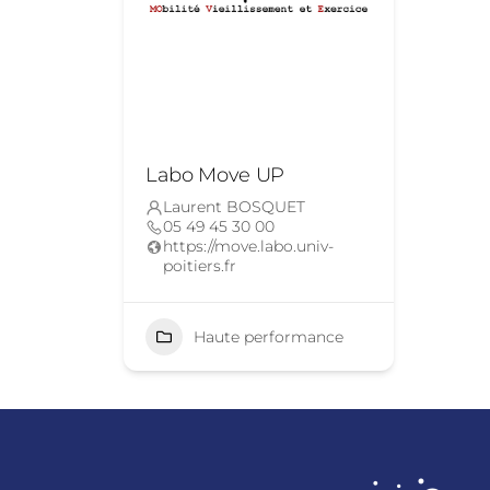
Labo Move UP
Laurent BOSQUET
05 49 45 30 00
https://move.labo.univ-
poitiers.fr
Haute performance