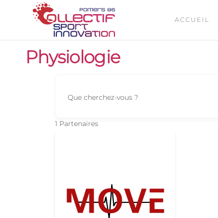
ACCUEIL
COLLECTIF
Le site de
l'innovation
SPORT
numérique
Physiologie
INNOVATIO
sur Poitiers
POITIERS 86
Que cherchez-vous ?
1
Partenaires