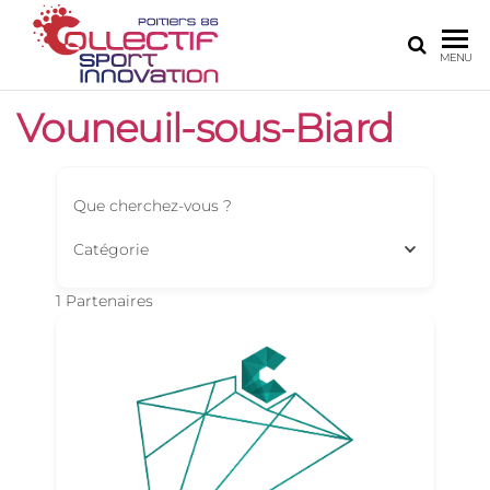
COLLECTIF
Le site de
MENU
l'innovation
SPORT
numérique
Vouneuil-sous-Biard
INNOVATION
sur Poitiers
POITIERS 86
Que cherchez-vous ?
Catégorie
1
Partenaires