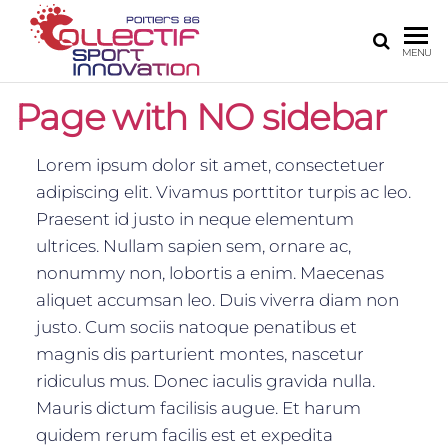
COLLECTIF
Le site de
MENU
l'innovation
SPORT
numérique
Page with NO sidebar
INNOVATION
sur Poitiers
POITIERS 86
Lorem ipsum dolor sit amet, consectetuer
adipiscing elit. Vivamus porttitor turpis ac leo.
Praesent id justo in neque elementum
ultrices. Nullam sapien sem, ornare ac,
nonummy non, lobortis a enim. Maecenas
aliquet accumsan leo. Duis viverra diam non
justo. Cum sociis natoque penatibus et
magnis dis parturient montes, nascetur
ridiculus mus. Donec iaculis gravida nulla.
Mauris dictum facilisis augue. Et harum
quidem rerum facilis est et expedita