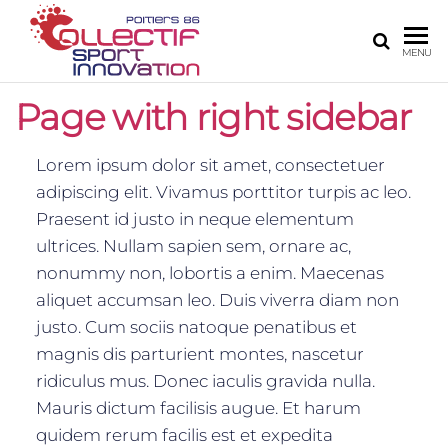
COLLECTIF
Le site de
MENU
l'innovation
SPORT
numérique
Page with right sidebar
INNOVATION
sur Poitiers
POITIERS 86
Lorem ipsum dolor sit amet, consectetuer
adipiscing elit. Vivamus porttitor turpis ac leo.
Praesent id justo in neque elementum
ultrices. Nullam sapien sem, ornare ac,
nonummy non, lobortis a enim. Maecenas
aliquet accumsan leo. Duis viverra diam non
justo. Cum sociis natoque penatibus et
magnis dis parturient montes, nascetur
ridiculus mus. Donec iaculis gravida nulla.
Mauris dictum facilisis augue. Et harum
quidem rerum facilis est et expedita