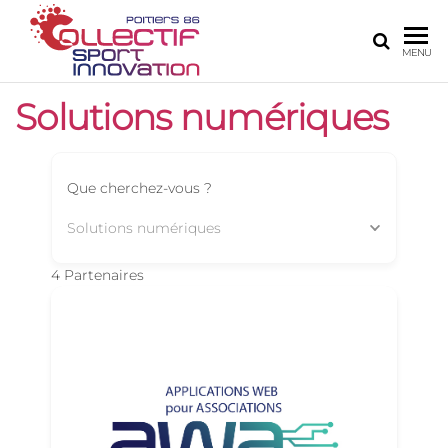
COLLECTIF
Le site de
MENU
l'innovation
SPORT
numérique
Solutions numériques
INNOVATION
sur Poitiers
POITIERS 86
Que cherchez-vous ?
Solutions numériques
4
Partenaires